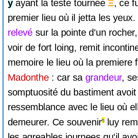
y
ayant la teste tournée
Ξ
, ce f
premier lieu où il jetta les yeu
relevé
sur la pointe d'un rocher, 
voir de fort loing, remit inconti
memoire le lieu où la premiere fo
Madonthe
: car sa
grandeur
, se
somptuosité du bastiment avoi
ressemblance avec le lieu où e
demeurer. Ce souvenir
luy rem
η
les agreables journees qu'il av