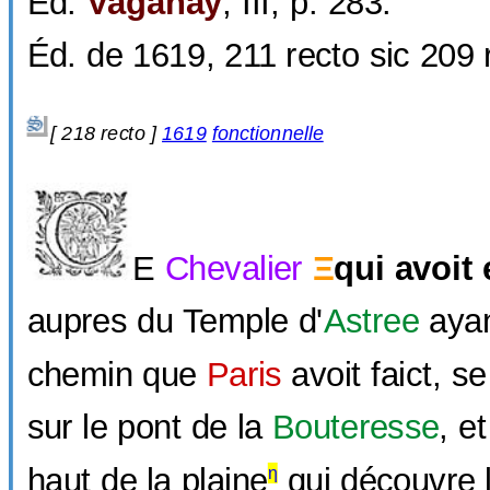
Éd.
Vaganay
, III, p. 283.
Éd. de 1619,
211 recto sic
209 r
[ 218 recto ]
1619
fonctionnelle
E
Chevalier
Ξ
qui avoit 
C
aupres du Temple d'
Astree
ayan
chemin que
Paris
avoit faict, se
sur le pont de la
Bouteresse
, e
haut de la plaine
qui découvre l
η