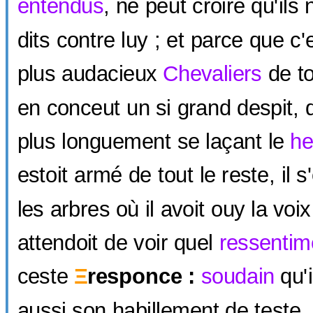
entendus
, ne peut croire qu'ils
dits contre luy ; et parce que c'e
plus audacieux
Chevaliers
de to
en conceut un si grand despit, 
plus longuement se laçant le
h
estoit armé de tout le reste, il s
les arbres où il avoit ouy la voix
attendoit de voir quel
ressentim
ceste
Ξ
responce :
soudain
qu'i
aussi son habillement de teste,