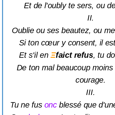
Et de l'oubly te sers, ou d
II.
Oublie ou ses beautez, ou mes
Si ton cœur y consent, il es
Et s'il en
Ξ
faict refus
, tu d
De ton mal beaucoup moins
courage.
III.
Tu ne fus
onc
blessé que d'une