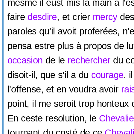
mesme il eust mis la main à l'e
faire
desdire
, et crier
mercy
des
paroles qu'il avoit proferées, n'e
pensa estre plus à propos de l
occasion
de le
rechercher
du co
disoit-il, que s'il a du
courage
, i
l'offense, et en voudra avoir
rai
point, il me seroit trop honteux
En ceste resolution, le
Chevalie
tournant du costé de ce
Chevali