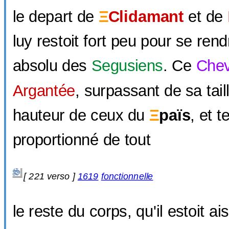
le depart de
Ξ
Clidamant
et de
luy restoit fort peu pour se ren
absolu des
Segusiens
. Ce
Chev
Argantée
, surpassant de sa tai
hauteur de ceux du
Ξ
païs
, et t
proportionné de tout
[ 221 verso ]
1619
fonctionnelle
le reste du corps, qu'il estoit ais