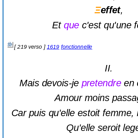
Ξ
effet
,
Et
que
c'est qu'une
[ 219 verso ]
1619
fonctionnelle
II.
Mais devois-je
pretendre
en c
Amour moins passa
Car puis qu'elle estoit femme, il
Qu'elle seroit leg