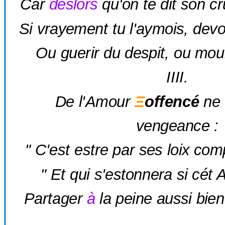
Car
deslors
qu'on te dit son c
Si vrayement tu l'aymois, dev
Ou guerir du despit, ou mouri
IIII.
De l'Amour
Ξ
offencé
ne 
vengeance :
" C'est estre par ses loix comp
" Et qui s'estonnera si cét 
Partager
à
la peine aussi bien