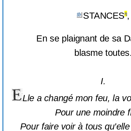
STANCES
,
η
En se plaignant de sa Da
blasme toutes
I.
Lle a changé mon feu, la v
E
Pour une moindre f
Pour faire voir à tous qu'el