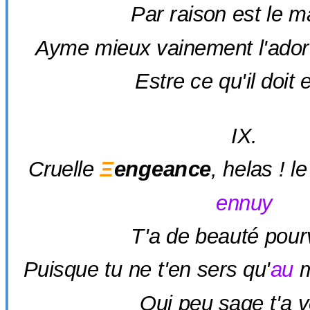
Par raison est le m
Ayme mieux vainement l'ador
Estre ce qu'il doit 
IX.
Cruelle
Ξ
engeance
, helas ! l
ennuy
T'a de beauté pour
Puisque tu ne t'en sers qu'
au
m
Qui peu sage t'a 