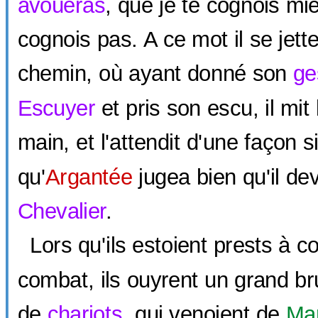
avoüeras
, que je te cognois m
cognois pas. A ce mot il se jett
chemin, où ayant donné son
ge
Escuyer
et pris son escu, il mit
main, et l'attendit d'une façon 
qu'
Argantée
jugea bien qu'il de
Chevalier
.
Lors qu'ils estoient prests à 
combat, ils ouyrent un grand br
de
chariots
, qui venoient de
Mar