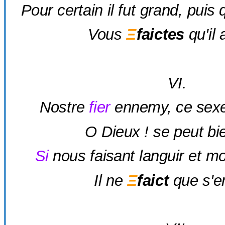
Pour certain il fut grand, pui
Vous
Ξ
faictes
qu'il 
VI.
Nostre
fier
ennemy, ce sexe
O Dieux ! se peut bie
Si
nous faisant languir et mo
Il ne
Ξ
faict
que s'en