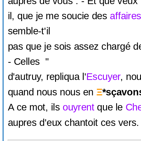
aupres de vous : - Et que veux t
il, que je me soucie des
affaire
semble-t'il
pas que je sois assez chargé 
- Celles "
d'autruy, repliqua l'
Escuyer
, no
quand nous nous en
Ξ
*sçavon
A ce mot, ils
ouyrent
que le
Che
aupres d'eux chantoit ces vers.