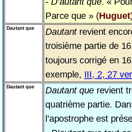
-
D'autant que
. « Pou
Parce que » (
Huguet
Dautant que
Dautant
revient encore
troisième partie de 161
toujours corrigé
en 16
exemple,
III, 2, 27 ve
Dautant que
Dautant que
revient tr
quatrième partie. Da
l'apostrophe est prés