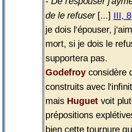
-
De l'espouser j'ayme
de le refuser
[...]
III, 
je dois l'épouser, j'ai
mort, si je dois le refus
supportera pas.
Godefroy
considère 
construits avec l'infini
mais
Huguet
voit plu
prépositions explétiv
bien cette tournure qu