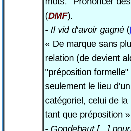
mots. "Prononcer des
(
DMF
).
-
Il vid d'avoir gagné
(
« De marque sans plus
relation (de devient a
"préposition formelle" 
seulement le lieu d'u
catégoriel, celui de la
tant que préposition »
-
Gondebaut [...] pourr