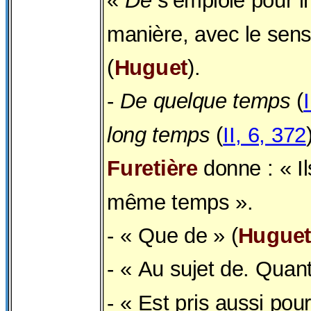
«
De
s'emploie pour in
manière, avec le sens
(
Huguet
).
-
De quelque temps
(
long temps
(
II, 6, 372
Furetière
donne : « Il
même temps ».
- « Que de » (
Hugue
- « Au sujet de. Quant
- « Est pris aussi pou