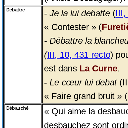
Debattre
- Je la lui debatte
(
III
« Contester » (
Fureti
- Débattre la blancheu
(
III, 10, 431 recto
) po
est dans
La Curne
.
-
Le cœur lui debat
(II
« Faire grand bruit » (
Débauché
« Qui aime la desbauch
desbauchez sont ordi