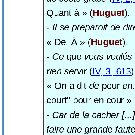
Quant à » (
Huguet
).
-
Il se preparoit de dir
« De. À » (
Huguet
).
-
Ce que vous voulés 
rien servir
(
IV, 3, 613
)
« On a dit
de
pour
en
court" pour en cour » 
-
Car de la cacher [...]
faire une grande faut