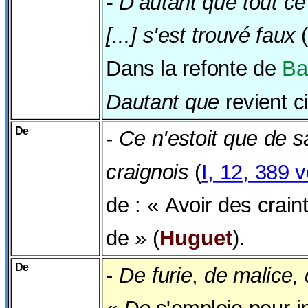
- D'autant que tout ce 
[...] s'est trouvé faux
Dans la refonte de
Ba
Dautant que
revient ci
De
-
Ce n'estoit que de s
craignois
(
I, 12, 389 
de : « Avoir des crain
de » (
Huguet
).
De
-
De furie
,
de malice, 