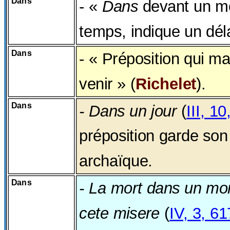
Dans
- «
Dans
devant un mo
temps, indique un déla
Dans
- « Préposition qui m
venir » (
Richelet
).
Dans
- Dans un jour
(
III, 1
préposition garde son
archaïque.
Dans
- La mort dans un mo
cete misere
(
IV, 3, 61