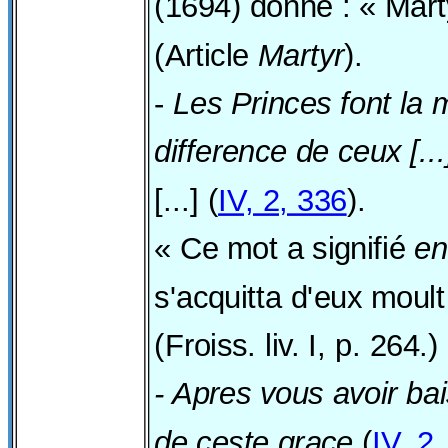
(1694) donne : « Mart
(Article
Martyr
).
-
Les Princes font la
difference de ceux [...
[...] (
IV, 2, 336
).
« Ce mot a signifié
en
s'acquitta d'eux moul
(Froiss. liv. I, p. 264.)
- Apres vous avoir ba
de ceste grace
(
IV, 2