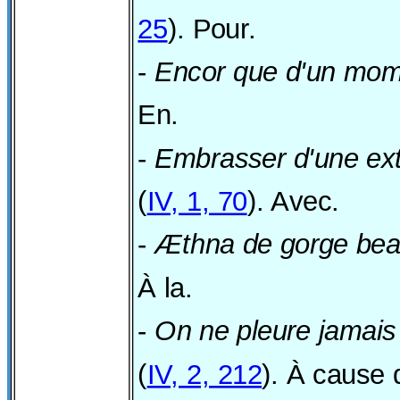
25
). Pour.
-
Encor que d'un mo
En.
-
Embrasser d'une ext
(
IV, 1, 70
). Avec.
-
Æthna de gorge bea
À la.
-
On ne pleure jamais
(
IV, 2, 212
). À cause 