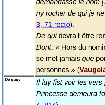
demandasse le nom [...]
ny rocher de qui je n
3, 71 recto
).
De qui
devrait être re
Dont
. « Hors du nomin
se met jamais
que
pou
personnes » (
Vaugel
De quoy
Il luy fist voir les vers
Princesse demeura fo