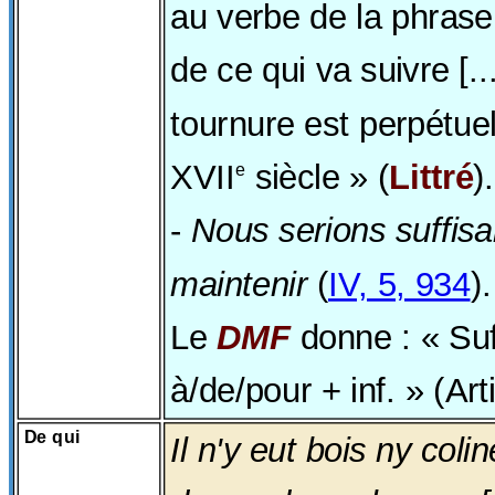
au verbe de la phrase
de ce qui va suivre [..
tournure est perpétuel
XVII
siècle » (
Littré
).
e
-
Nous serions suffisa
maintenir
(
IV, 5, 934
).
Le
DMF
donne : « Suf
à/de/pour + inf. » (Art
De qui
Il n'y eut bois ny coli