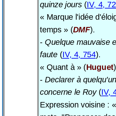
quinze jours
(
IV, 4, 7
« Marque l'idée d'élo
temps » (
DMF
).
-
Quelque mauvaise e
faute
(
IV, 4, 754
).
« Quant à » (
Huguet
)
-
Declarer à quelqu'un
concerne le Roy
(
IV, 
Expression voisine : 