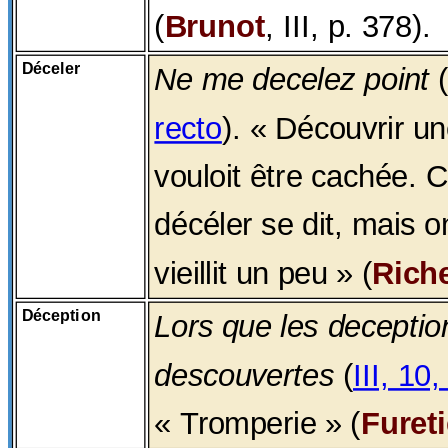
(
Brunot
, III, p. 378).
Déceler
Ne me decelez point
recto
). « Découvrir u
vouloit être cachée. 
décéler se dit, mais on
vieillit un peu » (
Riche
Déception
Lors que les deceptio
descouvertes
(
III, 10
« Tromperie » (
Fureti