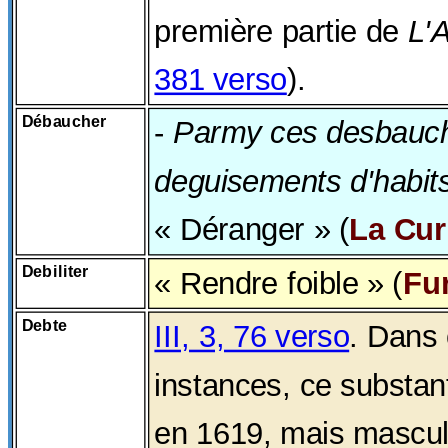
première partie de
L'
381 verso
).
Débaucher
-
Parmy ces desbauch
deguisements d'habit
« Déranger » (
La Cu
Debiliter
« Rendre foible » (
Fur
Debte
III, 3, 76 verso
. Dans 
instances, ce substant
en 1619, mais masculi