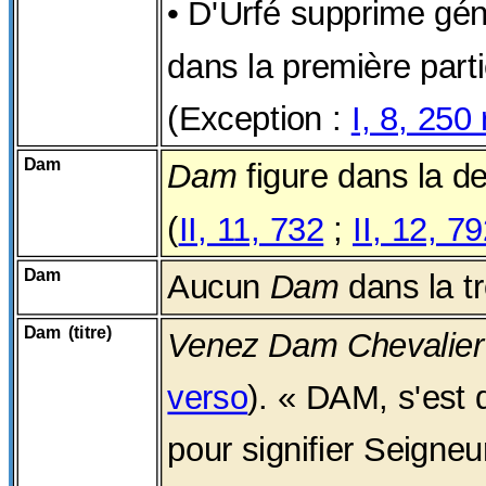
• D'Urfé supprime gé
dans la première part
(Exception :
I, 8, 250
Dam
Dam
figure dans la d
(
II, 11, 732
;
II, 12, 7
Dam
Aucun
Dam
dans la tr
Dam (titre)
Venez Dam Chevalier
verso
). « DAM, s'est d
pour signifier Seigneu