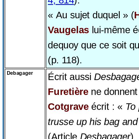
4, 814
).
« Au sujet duquel » (
Vaugelas
lui-même écr
dequoy que ce soit qu
(p. 118).
Debagager
Écrit aussi
Desbagag
Furetière
ne donnent 
Cotgrave
écrit : «
To 
trusse up his bag an
(Article
Desbagager
).