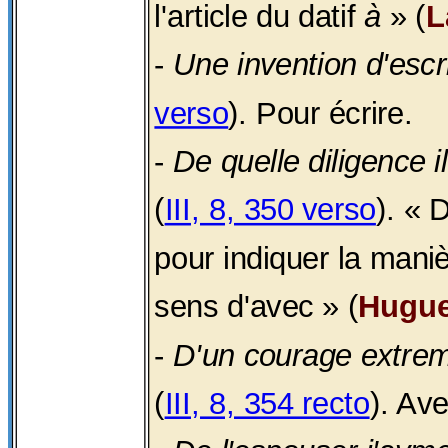
l'article du datif
à
» (
L
-
Une invention d'escr
verso
). Pour écrire.
-
De quelle diligence i
(
III, 8, 350 verso
). « 
pour indiquer la maniè
sens d'avec » (
Hugue
-
D'un courage extreme
(
III, 8, 354 recto
). Av