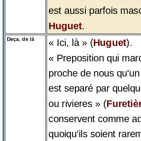
est aussi parfois mas
Huguet
.
Deça, de là
« Ici, là » (
Huguet
).
« Preposition qui mar
proche de nous qu'un 
est separé par quelq
ou rivieres » (
Furetiè
conservent comme ad
quoiqu'ils soient rar