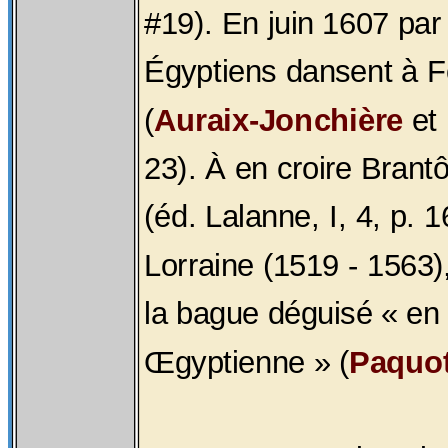
#19). En juin 1607 pa
Égyptiens dansent à F
(
Auraix-Jonchière
et
23). À en croire Bran
(éd. Lalanne, I, 4, p. 
Lorraine (1519 - 1563),
la bague déguisé « e
Œgyptienne » (
Paquo