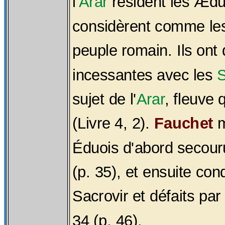
l'
Arar
résident les Ædu
considèrent comme les
peuple romain. Ils ont
incessantes avec les
sujet de l'
Arar
, fleuve 
(Livre 4, 2).
Fauchet
m
Éduois d'abord secou
(p. 35), et ensuite con
Sacrovir et défaits par
34 (p. 46).