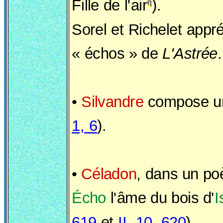
Fille de l'air
).
η
Sorel et Richelet appré
« échos » de
L'Astrée
.
•
Silvandre
compose un
1, 6
).
•
Céladon
, dans un po
Écho
l'âme du bois d'
I
619
et
II, 10, 620
).