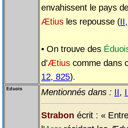
envahissent le pays d
Ætius
les repousse (
II
• On trouve des
Éduoi
d'
Ætius
comme dans ce
12, 825
).
Eduois
Mentionnés dans :
II
,
I
Strabon
écrit : « Entr