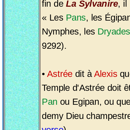
fin de
La Sylvanire
, i
« Les
Pans
, les Égipa
Nymphes, les
Dryade
9292).
•
Astrée
dit à
Alexis
que
Temple d'Astrée doit ê
Pan
ou Egipan, ou que
demy Dieu champestre
verso
).