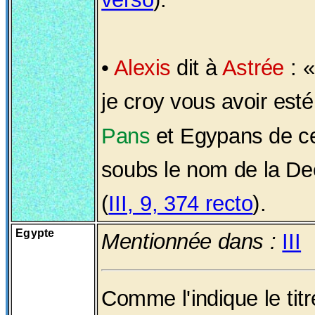
•
Alexis
dit à
Astrée
: «
je croy vous avoir esté
Pans
et Egypans de ce
soubs le nom de la D
(
III, 9, 374 recto
).
Egypte
Mentionnée dans :
III
Comme l'indique le ti