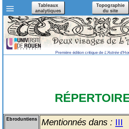
Tableaux
Topographie
analytiques
du site
Première édition critique de
L'Astrée
d'Hon
RÉPERTOIRE 
Ebroduntiens
Mentionnés dans :
III