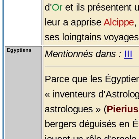
d'
Or
et ils présentent
leur a apprise
Alcippe
,
ses loingtains voyages
Egyptiens
Mentionnés dans :
III
Parce que les Égyptie
« inventeurs d'Astrolo
astrologues » (
Pierius
bergers déguisés en É