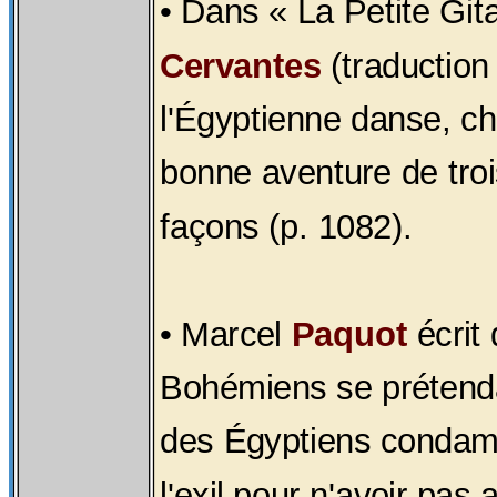
• Dans « La Petite Git
Cervantes
(traduction
l'Égyptienne danse, cha
bonne aventure de troi
façons (p. 1082).
• Marcel
Paquot
écrit 
Bohémiens se prétenda
des Égyptiens condam
l'exil pour n'avoir pas a