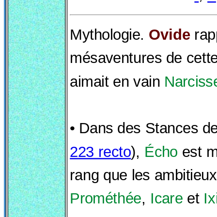
Mythologie.
Ovide
rap
mésaventures de cett
aimait en vain
Narciss
• Dans des Stances d
223 recto
),
Écho
est m
rang que les ambitieux
Prométhée
,
Icare
et
Ix