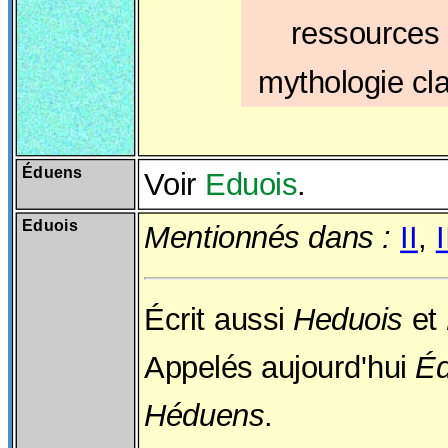
ressources 
mythologie cl
Éduens
Voir
Eduois
.
Eduois
Mentionnés dans :
II
,
I
Écrit aussi
Heduois
et
Appelés aujourd'hui
É
Héduens
.