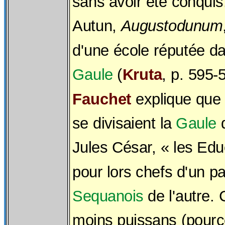
sans avoir été conquis.
Autun,
Augustodunum
d'une école réputée da
Gaule
(
Kruta
, p. 595-
Fauchet
explique que 
se divisaient la
Gaule
d
Jules César, « les Edu
pour lors chefs d'un par
Sequanois
de l'autre.
moins puissans (pourc