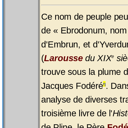
Ce nom de peuple peut 
de « Ebrodonum, nom 
d'Embrun, et d'Yverdu
(
Larousse
du XIX
siè
e
trouve sous la plume 
Jacques Fodéré
. Dan
η
analyse de diverses tr
troisième livre de l'
Hist
de Pline, le Père
Fodé