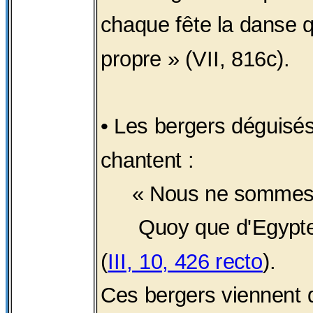
chaque fête la danse qu
propre » (VII, 816c).
• Les bergers déguisé
chantent :
« Nous ne sommes pa
Quoy que d'Egypte 
(
III, 10, 426 recto
).
Ces bergers viennent d