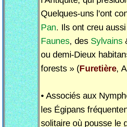
Quelques-uns l'ont co
Pan
. Ils ont creu aussi
Faunes
, des
Sylvains
&
ou demi-Dieux habitan
forests » (
Furetière
, A
• Associés aux Nymph
les Égipans fréquenten
solitaire où pousse le 