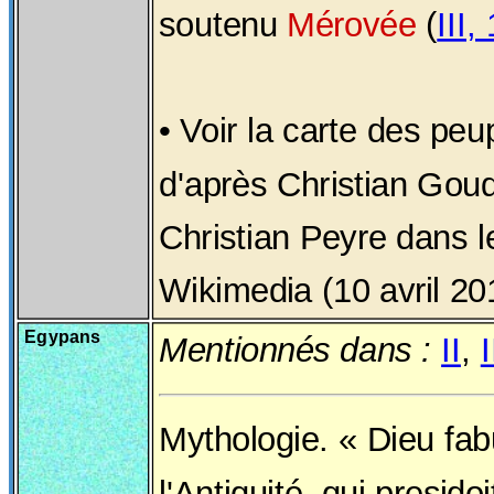
soutenu
Mérovée
(
III,
• Voir la carte des pe
d'après Christian Gou
Christian Peyre dans 
Wikimedia (10 avril 20
Egypans
Mentionnés dans :
II
,
I
Mythologie. « Dieu fab
l'Antiquité, qui presido