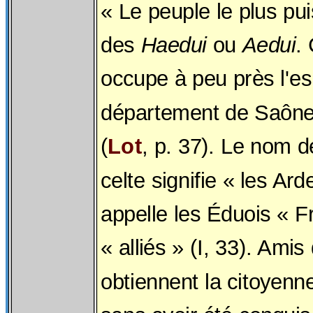
« Le peuple le plus pui
des
Haedui
ou
Aedui
.
occupe à peu près l'e
département de Saône-
(
Lot
, p. 37). Le nom d
celte signifie « les Ar
appelle les Éduois « F
« alliés » (I, 33). Amis 
obtiennent la citoyenn