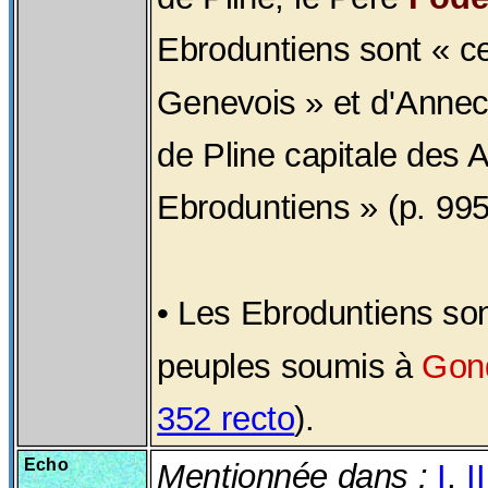
Ebroduntiens sont « c
Genevois » et d'Annecy
de Pline capitale des A
Ebroduntiens » (p. 995
• Les Ebroduntiens son
peuples soumis à
Gon
352 recto
).
Echo
Mentionnée dans :
I
,
II