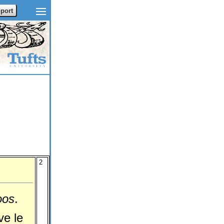
port
2
oos
.
ve le