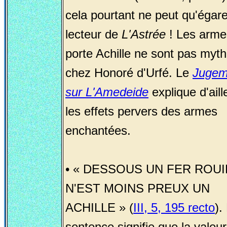
cela pourtant ne peut qu'égare
lecteur de
L'Astrée
! Les arme
porte Achille ne sont pas myt
chez Honoré d'Urfé. Le
Jugem
sur L'Amedeide
explique d'aill
les effets pervers des armes
enchantées.
• « D
ESSOUS UN FER ROUI
N'EST MOINS PREUX UN
ACHILLE
» (
III, 5, 195 recto
).
sentence signifie que la valeu