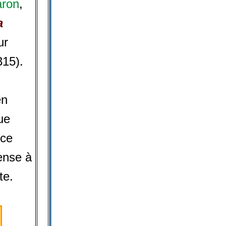
ron
,
a
ur
315).
en
ue
 ce
pense à
te.