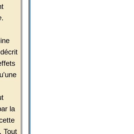
nt
e
.
gine
décrit
effets
u'une
ut
par la
cette
. Tout