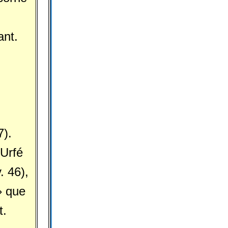
ant.
7).
'Urfé
. 46),
» que
t.