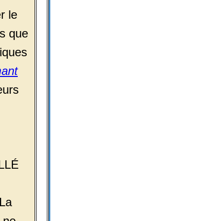
r le
s que
hiques
ant
eurs
LLÉ
 La
r ne