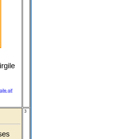
rgile
ile.gif
3
ses