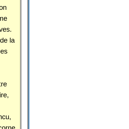
son
mme
uves.
de la
les
tre
re,
ncu,
corne