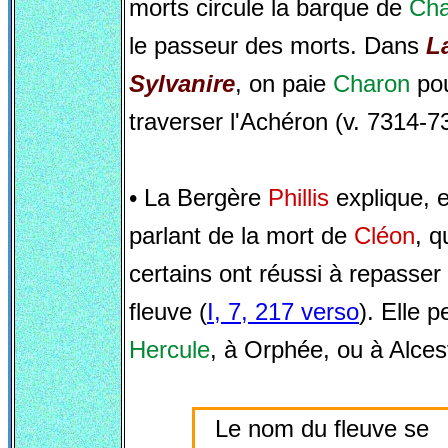
morts circule la barque de
Cha
le passeur des morts. Dans
L
Sylvanire
, on paie
Charon
po
traverser l'Achéron (v. 7314-7
• La Bergère
Phillis
explique, 
parlant de la mort de
Cléon
, q
certains ont réussi à repasser
fleuve (
I, 7, 217 verso
). Elle 
Hercule
, à Orphée, ou à Alces
Le nom du fleuve se