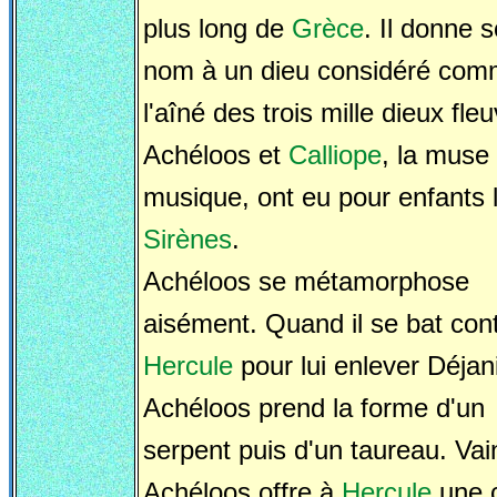
plus long de
Grèce
. Il donne 
nom à un dieu considéré co
l'aîné des trois mille dieux fle
Achéloos et
Calliope
, la muse 
musique, ont eu pour enfants 
Sirènes
.
Achéloos se métamorphose
aisément. Quand il se bat con
Hercule
pour lui enlever Déjani
Achéloos prend la forme d'un
serpent puis d'un taureau. Vai
Achéloos offre à
Hercule
une 