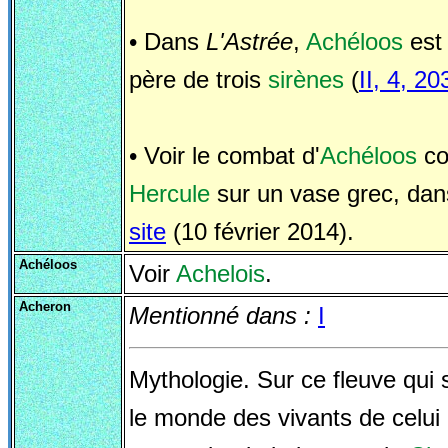
• Dans
L'Astrée
,
Achéloos
est 
père de trois
sirènes
(
II, 4, 20
• Voir le combat d'
Achéloos
co
Hercule
sur un vase grec, dan
site
(10 février 2014).
Achéloos
Voir
Achelois
.
Acheron
Mentionné dans :
I
Mythologie. Sur ce fleuve qui
le monde des vivants de celui