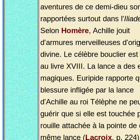
aventures de ce demi-dieu so
rapportées surtout dans l'
Iliad
Selon
Homère
, Achille jouit
d'armures merveilleuses d'ori
divine. Le célèbre bouclier est 
au livre XVIII. La lance a des 
magiques. Euripide rapporte q
blessure infligée par la lance
d'Achille au roi Télèphe ne pe
guérir que si elle est touchée 
rouille attachée à la pointe de 
même lance (
Lacroix
, p. 224)