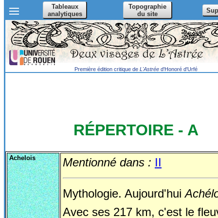
Tableaux
Topographie
Sup
analytiques
du site
Première édition critique de
L'Astrée
d'Honoré d'Urfé
RÉPERTOIRE - A
Achelois
Mentionné dans :
II
Mythologie. Aujourd'hui
Achél
Avec ses 217 km, c'est le fleu