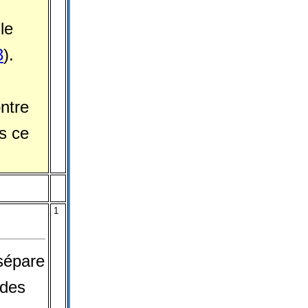
le
3
).
ntre
s ce
1
 sépare
 des