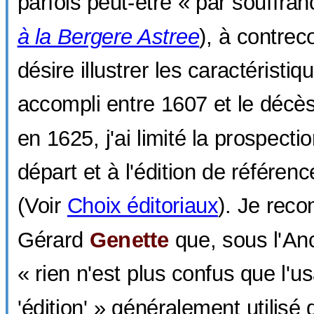
parfois peut-être « par souffran
à la Bergere Astree
), à contre
désire illustrer les caractéristiq
accompli entre 1607 et le décè
en 1625, j'ai limité la prospecti
départ et à l'édition de référen
(Voir
Choix éditoriaux
). Je reco
Gérard
Genette
que, sous l'An
« rien n'est plus confus que l'
'édition' » généralement utilisé q