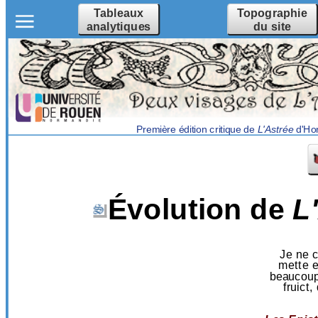
Tableaux
Topographie
analytiques
du site
Première édition critique de
L'Astrée
d'Hon
Évolution de
L
Je ne c
mette e
beaucoup 
fruict,