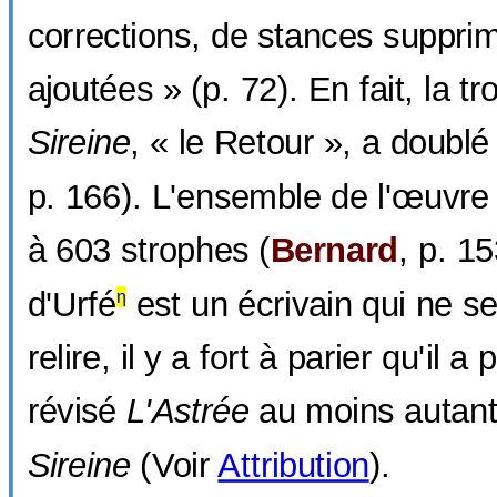
corrections, de stances supprim
ajoutées » (p. 72). En fait, la t
Sireine
, « le Retour », a doublé
p. 166). L'ensemble de l'œuvre
à 603 strophes (
Bernard
, p. 1
d'Urfé
est un écrivain qui ne s
η
relire, il y a fort à parier qu'il 
révisé
L'Astrée
au moins autant 
Sireine
(Voir
Attribution
).