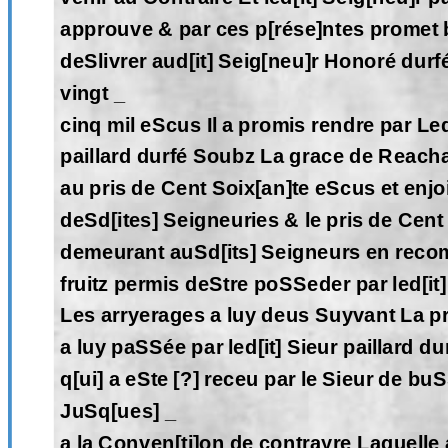
approuve & par ces p[rése]ntes promet b
deSlivrer aud[it] Seig[neu]r Honoré dur
vingt _
cinq mil eScus Il a promis rendre par Led
paillard durfé Soubz La grace de Reacha
au pris de Cent Soix[an]te eScus et enjo
deSd[ites] Seigneuries & le pris de Cent
demeurant auSd[its] Seigneurs en reco
fruitz permis deStre poSSeder par led[it]
Les arryerages a luy deus Suyvant La pr
a luy paSSée par led[it] Sieur paillard d
q[ui] a eSte [?] receu par le Sieur de buS
JuSq[ues] _
a la Conven[ti]on de contrayre Laquelle