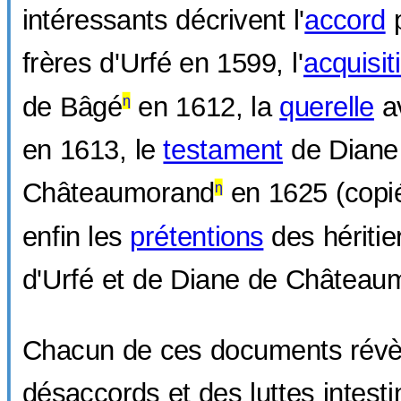
intéressants décrivent l'
accord
p
frères d'Urfé en 1599, l'
acquisit
de Bâgé
en 1612, la
querelle
a
η
en 1613, le
testament
de Diane
Châteaumorand
en 1625 (copié
η
enfin les
prétentions
des héritie
d'Urfé et de Diane de Château
Chacun de ces documents révè
désaccords et des luttes intesti