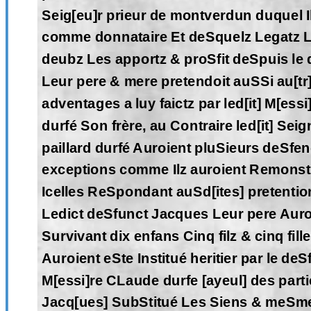
Seig[eu]r prieur de montverdun duquel Il
comme donnataire Et deSquelz Legatz L
deubz Les apportz & proSfit deSpuis le
Leur pere & mere pretendoit auSSi au[tr]
adventages a luy faictz par led[it] M[ess
durfé Son frère, au Contraire led[it] Se
paillard durfé Auroient pluSieurs deSfe
exceptions comme Ilz auroient Remonst
Icelles ReSpondant auSd[ites] pretentio
Ledict deSfunct Jacques Leur pere Auro
Survivant dix enfans Cinq filz & cinq fill
Auroient eSte Institué heritier par le deS
M[essi]re CLaude durfe [ayeul] des parti
Jacq[ues] SubStitué Les Siens & meSme