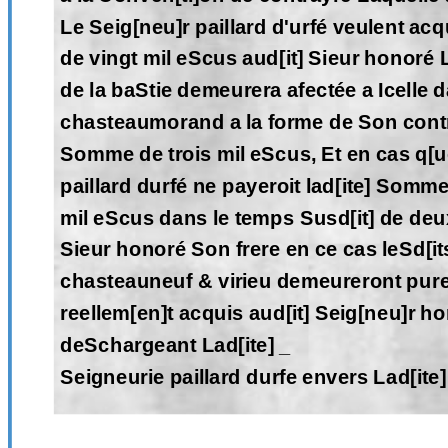
Le Seig[neu]r paillard d'urfé veulent acqu
de vingt mil eScus aud[it] Sieur honoré 
de la baStie demeurera afectée a Icelle 
chasteaumorand a la forme de Son contra
Somme de trois mil eScus, Et en cas q[ue]
paillard durfé ne payeroit lad[ite] Somme
mil eScus dans le temps Susd[it] de deux
Sieur honoré Son frere en ce cas leSd[it
chasteauneuf & virieu demeureront pure
reellem[en]t acquis aud[it] Seig[neu]r h
deSchargeant Lad[ite] _
Seigneurie paillard durfe envers Lad[ite]