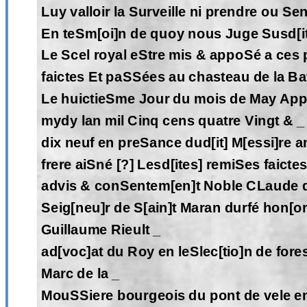
Luy valloir la Surveille ni prendre ou Se
En teSm[oi]n de quoy nous Juge Susd[i
Le Scel royal eStre mis & appoSé a ces 
faictes Et paSSées au chasteau de la Bat
Le huictieSme Jour du mois de May App
mydy lan mil Cinq cens quatre Vingt & _
dix neuf en preSance dud[it] M[essi]re a
frere aiSné [?] Lesd[ites] remiSes faicte
advis & conSentem[en]t Noble CLaude d
Seig[neu]r de S[ain]t Maran durfé hon[or
Guillaume Rieult _
ad[voc]at du Roy en leSlec[tio]n de fore
Marc de la _
MouSSiere bourgeois du pont de vele e