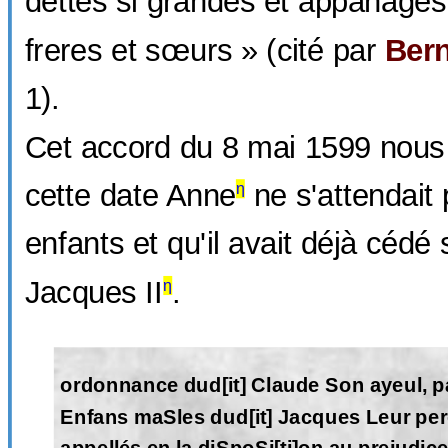
dettes si grandes et appanages
freres et sœurs » (cité par
Ber
1).
Cet accord du 8 mai 1599 nous
cette date Anne
ne s'attendait 
η
enfants et qu'il avait déjà cédé
Jacques II
.
η
ordonnance dud[it] Claude Son ayeul, pa
Enfans maSles dud[it] Jacques Leur per