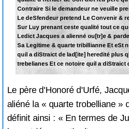
Contraire Si le demandeur ne veuille pr
Le deSfendeur pretend Le Convenir & re
Sur Luy prenant ceste qualité tout ce qu
Ledict Jacques a alienné ou[tr]e & par
Sa Legitime & quarte tribillianne Et eSt n
quil a diStraict de lad[ite] heredité plus 
trebelianes Et ce notoire quil a diStraict d
Le père d'Honoré d'Urfé, Jacqu
aliéné la « quarte trobelliane »
définit ainsi : « En termes de J