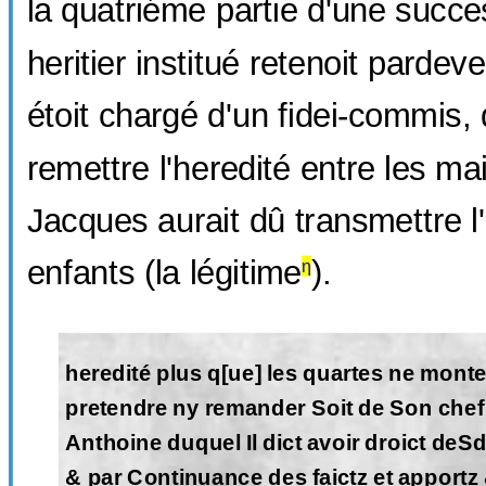
la quatriéme partie d'une succe
heritier institué retenoit pardeve
étoit chargé d'un fidei-commis, q
remettre l'heredité entre les ma
Jacques aurait dû transmettre l
enfants (la légitime
).
η
heredité plus q[ue] les quartes ne monte
pretendre ny remander Soit de Son chef
Anthoine duquel Il dict avoir droict deSd
& par Continuance des faictz et apportz