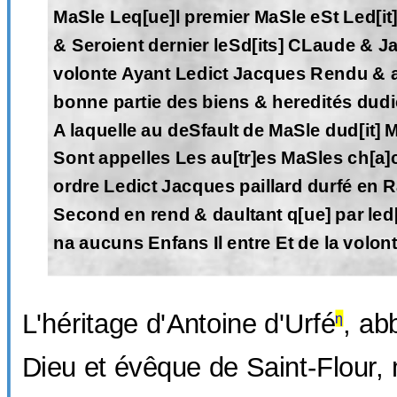
MaSle Leq[ue]l premier MaSle eSt Led[it
& Seroient dernier leSd[its] CLaude & 
volonte Ayant Ledict Jacques Rendu & a
bonne partie des biens & heredités dud
A laquelle au deSfault de MaSle dud[it] 
Sont appelles Les au[tr]es MaSles ch[a
ordre Ledict Jacques paillard durfé en 
Second en rend & daultant q[ue] par led
na aucuns Enfans Il entre Et de la volon
L'héritage d'Antoine d'Urfé
, ab
η
Dieu et évêque de Saint-Flour, 