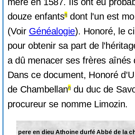
mère en 1587. Ils ont eu proba
douze enfants
dont l'un est mo
η
(Voir
Généalogie
). Honoré, le c
pour obtenir sa part de l'hérita
a dû menacer ses frères aînés 
Dans ce document, Honoré d'Urfé
de Chambellan
du duc de Savo
η
procureur se nomme Limozin.
pere en dieu Athoine durfé Abbé de la 