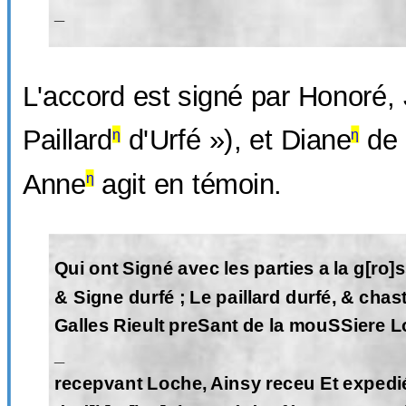
_
L'accord est signé par Honoré, 
Paillard
d'Urfé »), et Diane
de 
η
η
Anne
agit en témoin.
η
Qui ont Signé avec les parties a la g[ro]
& Signe durfé ; Le paillard durfé, & ch
Galles Rieult preSant de la mouSSiere L
_
recepvant Loche, Ainsy receu Et expedié