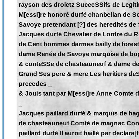
rayson des droictz SucceSSifs de Legiti
M[essi]re honoré durfé chanbellan de S
Savoye pretendant [?] des heredités de 
Jacques durfé Chevalier de Lordre du Ro
de Cent hommes darmes bailly de forestz
dame Renée de Savoye marquise de bu
& conteSSe de chasteauneuf & dame de 
Grand Ses pere & mere Les heritiers de
precedes _
& Jouis tant par M[essi]re Anne Comte d
_
Jacques paillard durfé & marquis de ba
de chasteauneuf Comté de magnac Cont
paillard durfé Il auroit baillé par declara[