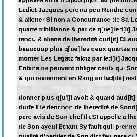
appellés en la diSpoSi[ti]on au prejudic
Ledict Jacques pere na peu Rendre don
& aliener Si non a Concurrance de Sa Le
quarte tribillianne & par ce q[ue] led[it]
rendu & aliene de lheredité dud[it] CL
beaucoup plus q[ue] les deux quartes n
monter Les Legatz faictz par led[it] Jac
Enfans ne peuvent obliger ceulx qui Son
& qui reviennent en Rang en lad[ite] rest
_
donner plus q[u'i]l avoit & quand aud[it] 
durfe Il le tient non de lheredité de Sond
pere avis de Son chef Il eSt appellé a lhe
de Son ayeul Et tant Sy fault quil prenne
qualité d'heritier de Son dict feu pere qu