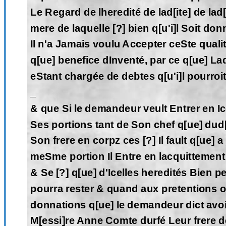
Le Regard de lheredité de lad[ite] de lad
mere de laquelle [?] bien q[u'i]l Soit don
Il n'a Jamais voulu Accepter ceSte qual
q[ue] benefice dInventé, par ce q[ue] Lad
eStant chargée de debtes q[u'i]l pourroi
_
& que Si le demandeur veult Entrer en I
Ses portions tant de Son chef q[ue] dud[
Son frere en corpz ces [?] Il fault q[ue] a
meSme portion Il Entre en lacquittement
& Se [?] q[ue] d'Icelles heredités Bien p
pourra rester & quand aux pretentions o
donnations q[ue] le demandeur dict avoi
M[essi]re Anne Comte durfé Leur frere d