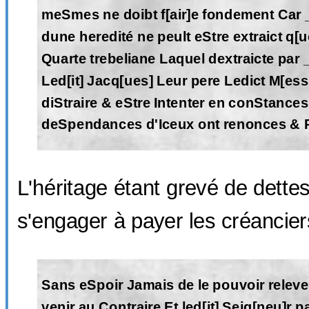
meSmes ne doibt f[air]e fondement Car 
dune heredité ne peult eStre extraict q[u
Quarte trebeliane Laquel dextraicte par 
Led[it] Jacq[ues] Leur pere Ledict M[essi
diStraire & eStre Intenter en conStances
deSpendances d'Iceux ont renonces & 
L'héritage étant grevé de dettes
s'engager à payer les créancier
Sans eSpoir Jamais de le pouvoir releve
venir au Contraire Et led[it] Seig[neu]r pa