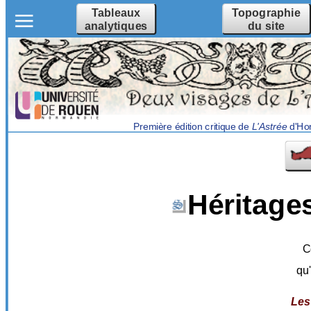
Tableaux
Topographie
analytiques
du site
Première édition critique de
L'Astrée
d'Hon
Héritage
C
qu'
Les