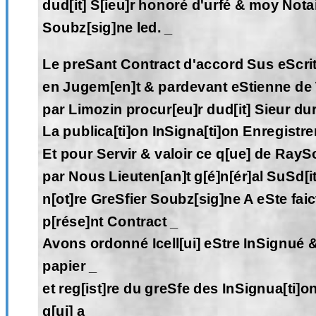
dud[it] S[ieu]r honoré d'urfé & moy Notai
Soubz[sig]ne led. _
Le preSant Contract d'accord Sus eScrit
en Jugem[en]t & pardevant eStienne de 
par Limozin procur[eu]r dud[it] Sieur dur
La publica[ti]on InSigna[ti]on Enregistre
Et pour Servir & valoir ce q[ue] de Ray
par Nous Lieuten[an]t g[é]n[ér]al SuSd[i
n[ot]re GreSfier Soubz[sig]ne A eSte fai
p[rése]nt Contract _
Avons ordonné Icell[ui] eStre InSignué &
papier _
et reg[ist]re du greSfe des InSignua[ti]on
q[ui] a _