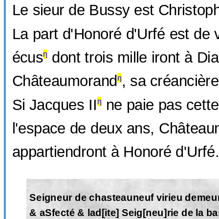
Le sieur de Bussy est Christop
La part d'Honoré d'Urfé est de v
écus
dont trois mille iront à Di
η
Châteaumorand
, sa créancière
η
Si Jacques II
ne paie pas cet
η
l'espace de deux ans, Châteaun
appartiendront à Honoré d'Urfé
Seigneur de chasteauneuf virieu demeu
& aSfecté & lad[ite] Seig[neu]rie de la b