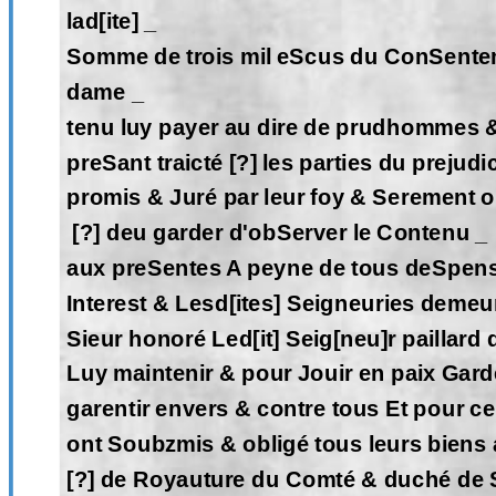
lad[ite] _
Somme de trois mil eScus du ConSentem[
dame _
tenu luy payer au dire de prudhommes &
preSant traicté [?] les parties du prejudi
promis & Juré par leur foy & Serement 
[?] deu garder d'obServer le Contenu _
aux preSentes A peyne de tous deSpen
Interest & Lesd[ites] Seigneuries demeur
Sieur honoré Led[it] Seig[neu]r paillard
Luy maintenir & pour Jouir en paix Gard
garentir envers & contre tous Et pour ce 
ont Soubzmis & obligé tous leurs biens 
[?] de Royauture du Comté & duché de 