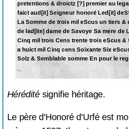
pretentions & droictz [?] premier au lega
faict aud[it] Seigneur honoré Led[it] de
La Somme de trois mil eScus un tiers &
de lad[ite] dame de Savoye Sa mere de
Cinq mil trois Cens trente trois eScus & 
a huict mil Cinq cens Soixante Six eScu
Solz & Semblable somme En pour le reg
_
Hérédité
signifie héritage.
Le père d'Honoré d'Urfé est mo