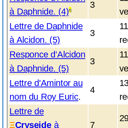
3
à Daphnide. (4)
ve
η
Lettre de Daphnide
1
3
à Alcidon. (5)
re
Responce d'Alcidon
1
3
à Daphnide. (5)
ve
Lettre d'Amintor au
1
4
nom du Roy Euric
.
re
Lettre de
2
Ξ
Cryseide
à
7