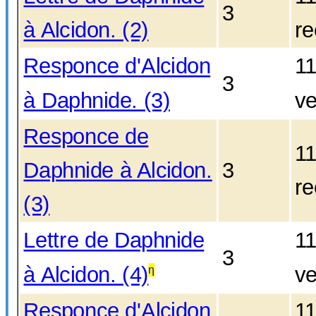
3
à Alcidon. (2)
re
Responce d'Alcidon
1
3
à Daphnide. (3)
ve
Responce de
1
Daphnide à Alcidon.
3
re
(3)
Lettre de Daphnide
1
3
à Alcidon. (4)
ve
η
Responce d'Alcidon
1