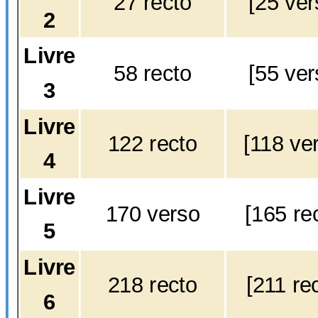
27 recto
[25 ver
2
Livre
58 recto
[55 ver
3
Livre
122 recto
[118 ve
4
Livre
170 verso
[165 re
5
Livre
218 recto
[211 re
6