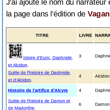
J'ai ajouté le nom du narrateur
la page dans l'édition de
Vagan
TITRE
LIVRE
NARR
3
Daphni
Istoire d'Euric, Daphnide,
H
et Alcidon
.
Suitte de l'histoire de Daphnide,
4
Alcidon
et d'Alcidon
.
Histoire de l'artifice d'Alcyre
4
Daphni
Suitte de l'histoire de Damon et
6
Damon
de Madonthe
.