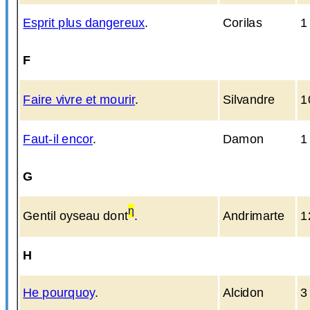
Esprit plus dangereux
.
Corilas
1
F
Faire vivre et mourir
.
Silvandre
1
Faut-il encor
.
Damon
1
G
η
Gentil oyseau dont
.
Andrimarte
1
H
He pourquoy
.
Alcidon
3