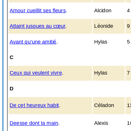
Amour cueillit ses fleurs
.
Alcidon
4
Attaint jusques au cœur
.
Léonide
9
Avant qu'une amitié
.
Hylas
5
C
Ceux qui veulent vivre
.
Hylas
7
D
De cet heureux habit
.
Céladon
1
Deesse dont la main
.
Alexis
1