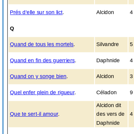
Prés d'elle sur son lict
.
Alcidon
4
Q
Quand de tous les mortels
.
Silvandre
5
Quand en fin des guerriers
.
Daphnide
4
Quand on y songe bien
.
Alcidon
3
Quel enfer plein de rigueur
.
Céladon
9
Alcidon dit
Que te sert-il amour
.
des vers de
4
Daphnide