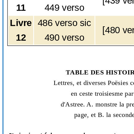
[439 ve
11
449 verso
Livre
486 verso sic
[480 ve
12
490 verso
TABLE DES HISTOI
Lettres, et diverses Poësies 
en ceste troisiesme par
d'Astree. A. monstre la pr
page, et B. la second