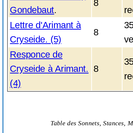
8
Gondebaut
.
re
Lettre d'Arimant à
3
8
Cryseide. (5)
ve
Responce de
3
Cryseide à Arimant.
8
re
(4)
Table des Sonnets, Stances, 