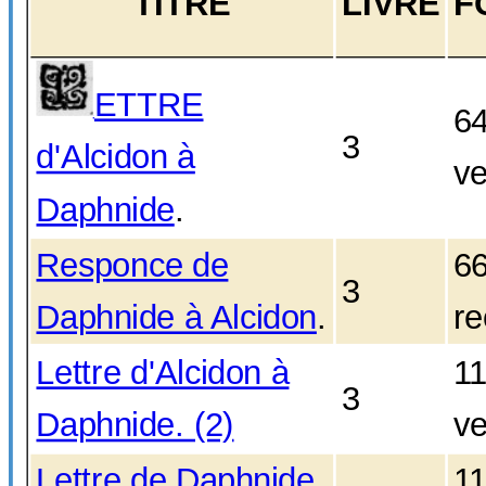
TITRE
LIVRE
F
ETTRE
6
L
3
d'Alcidon à
ve
Daphnide
.
Responce de
6
3
Daphnide à Alcidon
.
re
Lettre d'Alcidon à
1
3
Daphnide. (2)
ve
Lettre de Daphnide
1