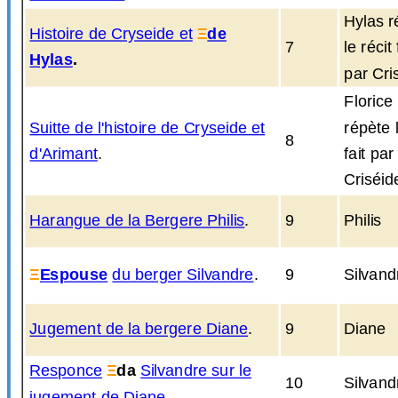
Hylas r
Histoire de Cryseide et
Ξ
de
7
le récit 
Hylas
.
par Cri
Florice
Suitte de l'histoire de Cryseide et
répète l
8
d'Arimant
.
fait par
Criséid
Harangue de la Bergere Philis
.
9
Philis
Ξ
Espouse
du berger Silvandre
.
9
Silvand
Jugement de la bergere Diane
.
9
Diane
Responce
Ξ
da
Silvandre sur le
10
Silvand
jugement de Diane
.