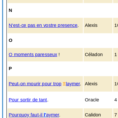
N
N'est-ce pas en vostre presence
.
Alexis
1
O
O moments paresseux
!
Céladon
1
P
Peut-on mourir pour trop
Ξ
laymer
.
Alexis
1
Pour sortir de tant
.
Oracle
4
Pourquoy faut-il
l'
aymer
.
Calidon
7