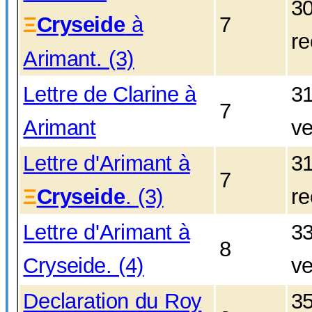
3
Ξ
Cryseide
à
7
re
Arimant. (3)
Lettre de Clarine à
3
7
Arimant
ve
Lettre d'Arimant à
3
7
Ξ
Cryseide
. (3)
re
Lettre d'Arimant à
3
8
Cryseide. (4)
ve
Declaration du Roy
3