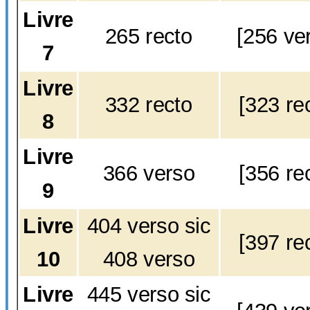
Livre
265 recto
[256 ve
7
Livre
332 recto
[323 re
8
Livre
366 verso
[356 re
9
Livre
404 verso sic
[397 re
10
408 verso
Livre
445 verso sic