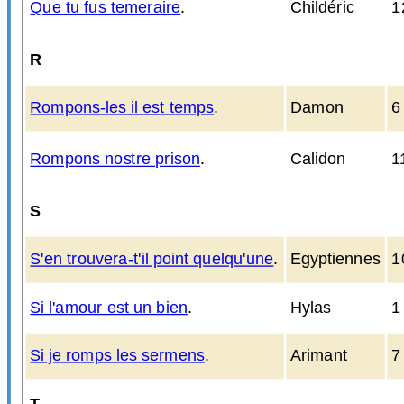
Que tu fus temeraire
.
Childéric
1
R
Rompons-les il est temps
.
Damon
6
Rompons nostre prison
.
Calidon
1
S
S'en trouvera-t'il point quelqu'une
.
Egyptiennes
1
Si l'amour est un bien
.
Hylas
1
Si je romps les sermens
.
Arimant
7
T