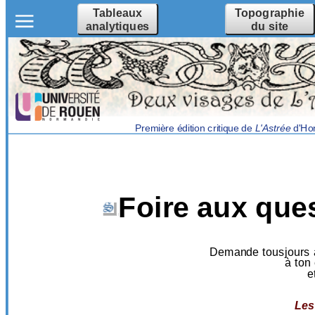
Tableaux
Topographie
analytiques
du site
Première édition critique de
L'Astrée
d'Hon
Foire aux que
Demande tousjours 
à ton
e
Les