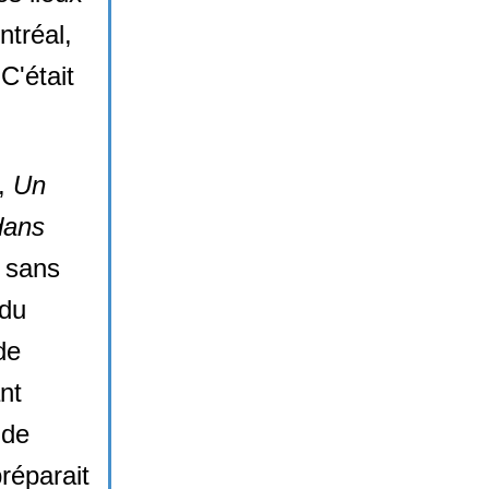
ntréal,
C'était
n,
Un
 dans
sans
 du
de
nt
 de
réparait