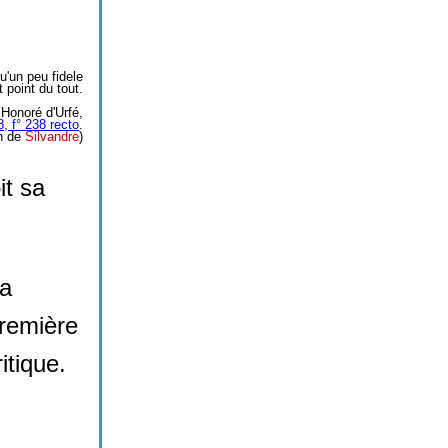
u'un peu fidele
t point du tout.
Honoré d'Urfé,
 8, f° 238 recto
.
on de
Silvandre
)
it sa
la
première
itique.