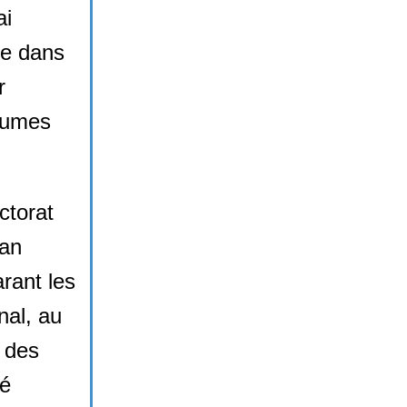
ai
le dans
r
olumes
ctorat
ean
rant les
nal, au
 des
té