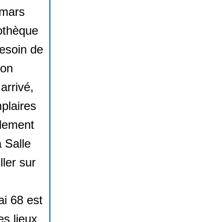
 mars
iothèque
besoin de
 on
 arrivé,
mplaires
plement
a Salle
ller sur
ai 68 est
es lieux