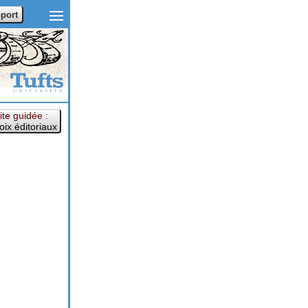
port
ite guidée :
oix éditoriaux