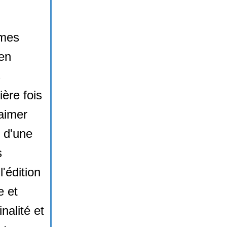
 mes
 en
s
ière fois
aimer
 d'une
s
'édition
e et
nalité et