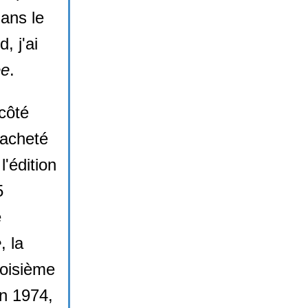
dans le
, j'ai
ée
.
côté
 acheté
l'édition
5
e
e
, la
roisième
En 1974,