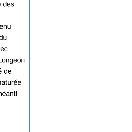
e des
tenu
 du
vec
 Longeon
é de
maturée
néanti