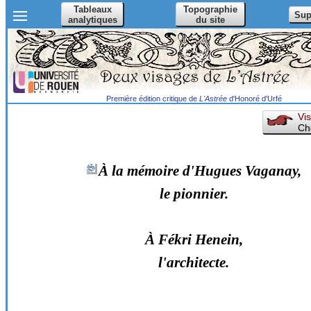
Tableaux
Topographie
Sup
analytiques
du site
Première édition critique de
L'Astrée
d'Honoré d'Urfé
Vis
Ch
À la mémoire d'Hugues Vaganay,
le pionnier.
À Fékri Henein,
l'architecte.