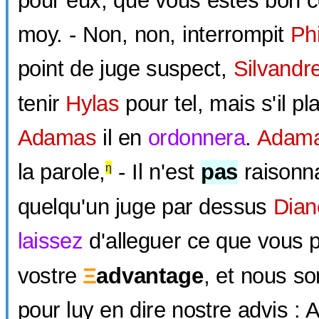
moy. - Non, non, interrompit
Phi
point de juge suspect,
Silvandr
tenir
Hylas
pour tel, mais s'il pl
Adamas
il en
ordonnera
.
Adam
la parole,
- Il n'est
pas
raisonnab
η
quelqu'un juge par dessus
Dian
laissez
d'alleguer ce que vous 
vostre
Ξ
advantage
, et nous s
pour luy en dire nostre advis : 