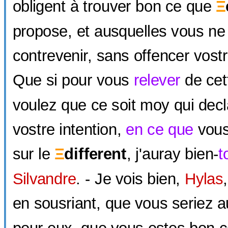
obligent à trouver bon ce que
Ξ
propose, et ausquelles vous n
contrevenir, sans offencer vos
Que si pour vous
relever
de cet
voulez que ce soit moy qui decl
vostre intention,
en ce que
vous
sur le
Ξ
different
, j'auray bien-
t
Silvandre
. - Je vois bien,
Hylas
en sousriant, que vous seriez a
pour eux, que vous estes bon co