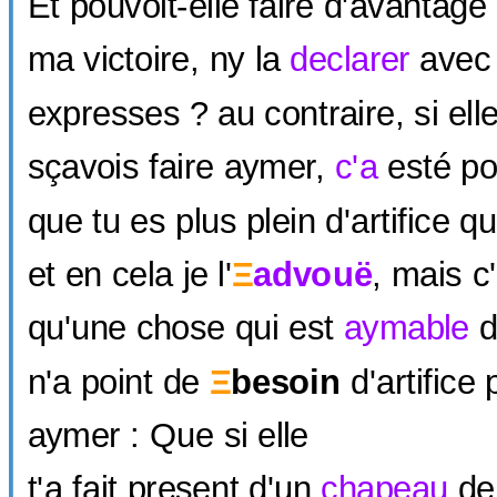
Et pouvoit-elle faire d'avantag
ma victoire, ny la
declarer
avec 
expresses ? au contraire, si elle
sçavois faire aymer,
c'a
esté po
que tu es plus plein d'artifice q
et en cela je l'
Ξ
advouë
, mais c
qu'une chose qui est
aymable
d
n'a point de
Ξ
besoin
d'artifice 
aymer : Que si elle
t'a fait present d'un
chapeau
de 