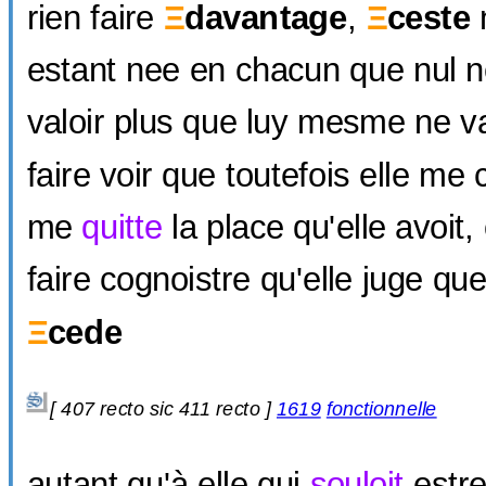
rien faire
Ξ
davantage
,
Ξ
ceste
n
estant nee en chacun que nul 
valoir plus que luy mesme ne va
faire voir que toutefois elle me 
me
quitte
la place qu'elle avoit,
faire cognoistre qu'elle juge qu
Ξ
cede
[
407 recto sic
411 recto ]
1619
fonctionnelle
autant qu'à elle qui
souloit
estre