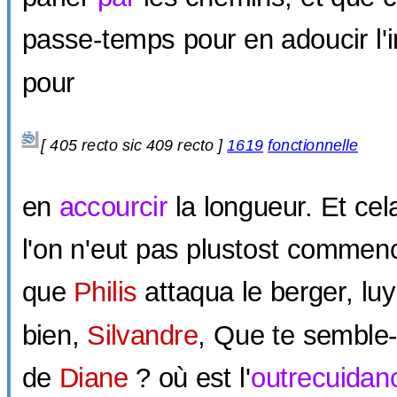
passe-temps pour en adoucir l'
pour
[
405 recto sic
409 recto ]
1619
fonctionnelle
en
accourcir
la longueur. Et cel
l'on n'eut pas plustost commen
que
Philis
attaqua le berger, luy 
bien,
Silvandre
, Que te semble-
de
Diane
? où est l'
outrecuidan