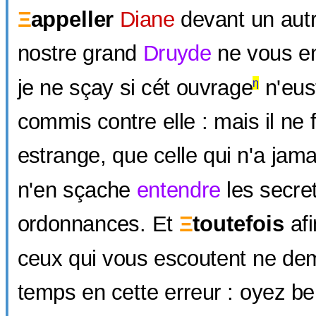
Ξ
appeller
Diane
devant un autr
nostre grand
Druyde
ne vous e
je ne sçay si cét ouvrage
n'eust
η
commis contre elle : mais il ne 
estrange, que celle qui n'a jam
n'en sçache
entendre
les secret
ordonnances. Et
Ξ
toutefois
afi
ceux qui vous escoutent ne dem
temps en cette erreur : oyez be