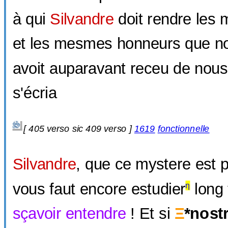
à qui
Silvandre
doit rendre les
et les mesmes honneurs que no
avoit auparavant receu de nous
s'écria
[
405 verso sic
409 verso ]
1619
fonctionnelle
Silvandre
, que ce mystere est pr
vous faut encore estudier
long 
η
sçavoir
entendre
! Et si
Ξ
*nostr