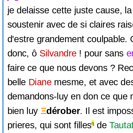
je delaisse cette juste cause, l
soustenir avec de si claires rais
d'estre grandement coulpable.
donc, ô
Silvandre
! pour sans
e
faire ce que nous devons ? Rec
belle
Diane
mesme, et avec des
demandons-luy en don ce que n
bien luy
Ξ
dérober
. Il est impos
prieres, qui sont filles
de
Tauta
η