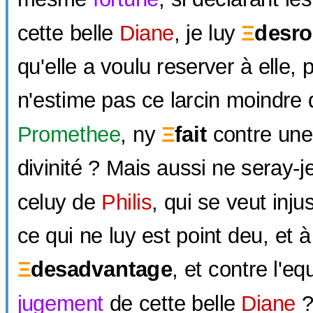
cette belle
Diane
, je luy
Ξ
desr
qu'elle a voulu reserver à elle, 
n'estime pas ce larcin moindre 
Promethee
, ny
Ξ
fait
contre une
divinité ? Mais aussi ne seray-j
celuy de
Philis
, qui se veut inju
ce qui ne luy est point deu, et 
Ξ
desadvantage
, et contre l'eq
jugement
de cette belle
Diane
?