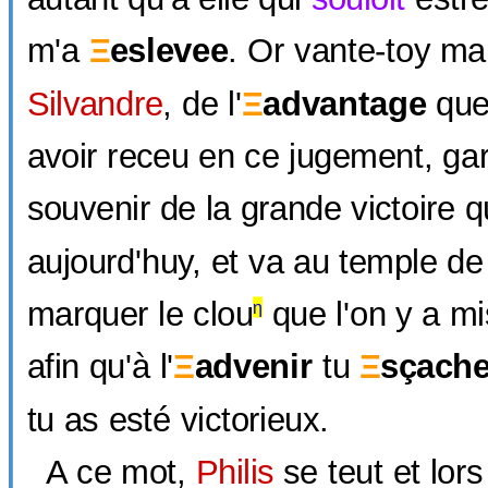
m'a
Ξ
eslevee
. Or vante-toy ma
Silvandre
, de l'
Ξ
advantage
que
avoir receu en ce jugement, gar
souvenir de la grande victoire 
aujourd'huy, et va au temple de
marquer le clou
que l'on y a m
η
afin qu'à l'
Ξ
advenir
tu
Ξ
sçach
tu as esté victorieux.
A ce mot,
Philis
se teut et lor