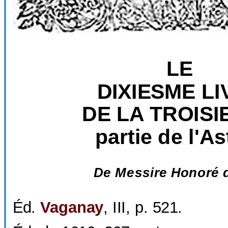
LE
DIXIESME LI
DE LA TROIS
partie de l'As
De Messire Honoré d
Éd.
Vaganay
, III, p. 521.