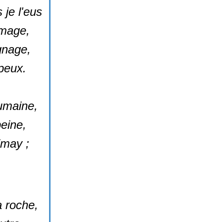
 je l'eus
image,
gnage,
 peux.
umaine,
eine,
imay ;
a roche,