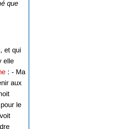
mé que
, et qui
 elle
ne
: - Ma
enir aux
moit
pour le
voit
dre