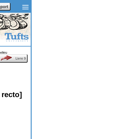
port
elieu
Livre 9
recto]