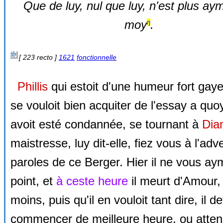
Que de luy, nul que luy, n'est plus ay
moy
.
η
[ 223 recto ]
1621
fonctionnelle
Phillis
qui estoit d'une humeur fort gaye
se vouloit bien acquiter de l'essay a quoy
avoit esté condannée, se tournant à
Dia
maistresse, luy dit-elle, fiez vous à l'adv
paroles de ce Berger. Hier il ne vous ay
point, et
à ceste heure
il meurt d'Amour, 
moins, puis qu'il en vouloit tant dire, il de
commencer de meilleure heure, ou atten