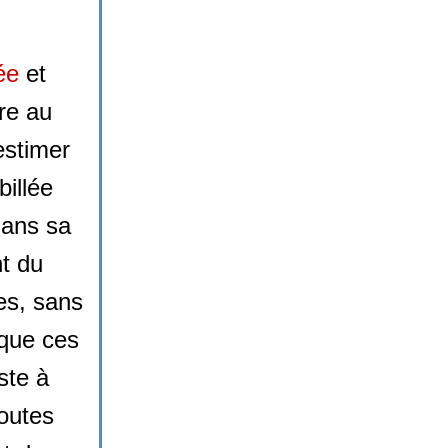
ée
et
re au
estimer
billée
dans sa
t du
es, sans
 que ces
ste à
toutes