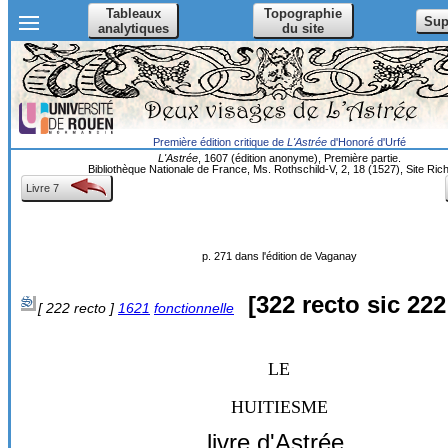
Tableaux
Topographie
Sup
analytiques
du site
Première édition critique de
L'Astrée
d'Honoré d'Urfé
L'Astrée
, 1607 (édition anonyme), Première partie.
Bibliothèque Nationale de France, Ms. Rothschild-V, 2, 18 (1527), Site Rich
Livre 7
p. 271 dans l'édition de Vaganay
[
322 recto sic
222 
[ 222 recto ]
1621
fonctionnelle
LE
HUITIESME
livre d'Astrée.