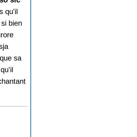
 qu'il
si bien
urore
sja
 que sa
qu'il
 chantant