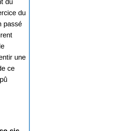
nt du
rcice du
en passé
rent
de
entir une
de ce
 pû
so sic