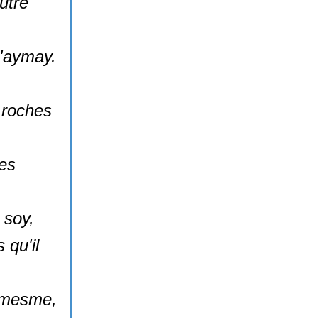
utre
j'aymay.
 roches
tes
n soy,
 qu'il
y-mesme,