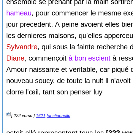
ensemble se prenant par la main sortire
hameau
, pour commencer le mesme exe
jour precedent. A peine avoient elles bi
les dernieres maisons, qu'elles apperceu
Sylvandre
, qui sous la fainte recherche 
Diane
, commençoit
à bon escient
à ress
Amour naissante et veritable, car piqué 
nouveau soucy, de toute la nuit il n'avoit
clorre l'œil, tant son penser luy
[ 222 verso ]
1621
fonctionnelle
estoit allé representant tous les
[
322 ver