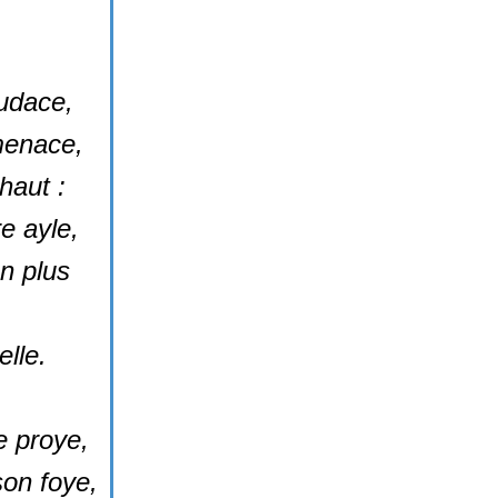
udace,
 menace,
haut :
e ayle,
n plus
lle.
e proye,
son foye,