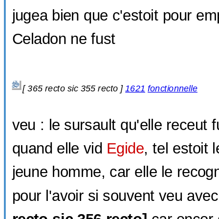
jugea bien que c'estoit pour e
Celadon ne fust
[
365 recto sic
355 recto ]
1621
fonctionnelle
veu : le sursault qu'elle receut 
quand elle vid
Egide
, tel estoit
jeune homme, car elle le recogn
pour l'avoir si souvent veu ave
recto sic
356 recto]
car encor q