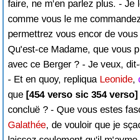
faire, ne m'en parlez plus. - Je
comme vous le me commandez, 
permettrez vous encor de vous 
Qu'est-ce Madame, que vous pr
avec ce Berger ? - Je veux, dit-e
- Et en quoy, repliqua
Leonide
,
que
[
454 verso sic
354 verso]
concluë ? - Que vous estes fas
Galathée
, de vouloir que je sça
laissez seulement qu'il m'ayme,