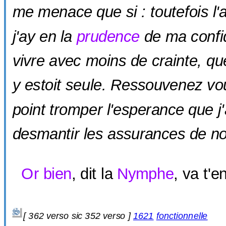
me menace
que si
: toutefois l'
j'ay en la
prudence
de ma confid
vivre avec moins de crainte, q
y estoit seule. Ressouvenez v
point
tromper l'esperance que j
desmantir
les
assurances
de no
Or bien
, dit la
Nymphe
, va t'e
[
362 verso sic
352 verso ]
1621
fonctionnelle