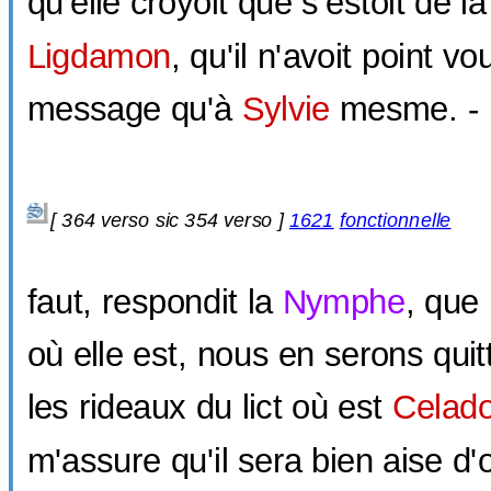
qu'elle croyoit que s'estoit de la
Ligdamon
, qu'il n'avoit point vo
message qu'à
Sylvie
mesme. - I
[
364 verso sic
354 verso ]
1621
fonctionnelle
faut, respondit la
Nymphe
, que
où elle est, nous en serons quitt
les rideaux du lict où est
Celad
m'assure qu'il sera bien aise d'