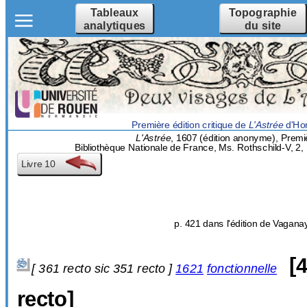
Tableaux
Topographie
analytiques
du site
Première édition critique de
L'Astrée
d'Hon
L'Astrée
, 1607 (édition anonyme), Premiè
Bibliothèque Nationale de France, Ms. Rothschild-V, 2, 
Livre 10
p. 421 dans l'édition de Vagana
[
4
[
361 recto sic
351 recto ]
1621
fonctionnelle
recto]