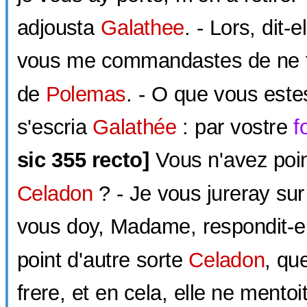
adjousta
Galathee
. - Lors, dit
vous me commandastes de ne fa
de
Polemas
. - O que vous est
s'escria
Galathée
: par vostre
f
sic
355 recto]
Vous n'avez poi
Celadon
? - Je vous jureray sur 
vous doy, Madame, respondit-el
point d'autre sorte
Celadon
, que
frere, et en cela, elle ne mentoi