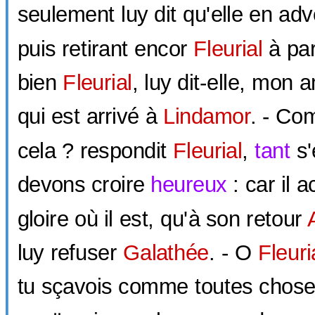
seulement luy dit qu'elle en adve
puis retirant encor
Fleurial
à par
bien
Fleurial
, luy dit-elle, mon 
qui est arrivé à
Lindamor
. - Co
cela ? respondit
Fleurial
,
tant
s'
devons croire
heureux
: car il a
gloire où il est, qu'à son retour
luy refuser
Galathée
. - O
Fleuri
tu sçavois comme toutes chose