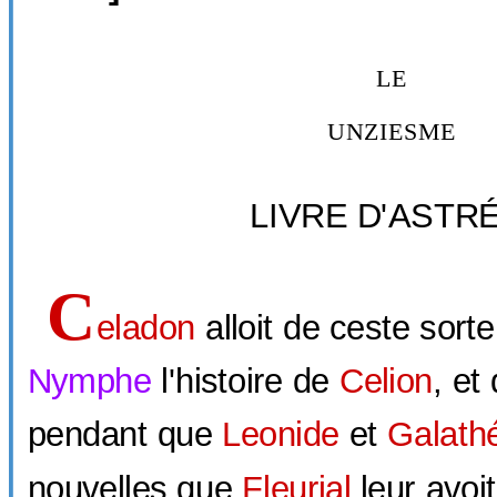
LE
UNZIESME
LIVRE D'ASTRÉ
C
eladon
alloit de ceste sorte
Nymphe
l'histoire de
Celion
, et
pendant que
Leonide
et
Galath
nouvelles que
Fleurial
leur avoi