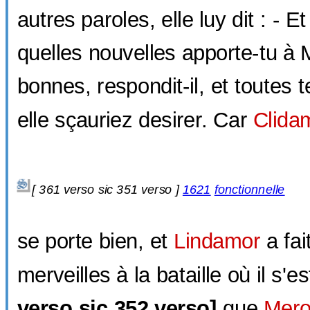
autres paroles, elle luy dit : - E
quelles nouvelles apporte-tu à
bonnes, respondit-il, et toutes 
elle sçauriez desirer. Car
Clida
[
361 verso sic
351 verso ]
1621
fonctionnelle
se porte bien, et
Lindamor
a fai
merveilles à la bataille où il s'e
verso sic
352 verso]
que
Mer