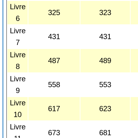
Livre
325
323
6
Livre
431
431
7
Livre
487
489
8
Livre
558
553
9
Livre
617
623
10
Livre
673
681