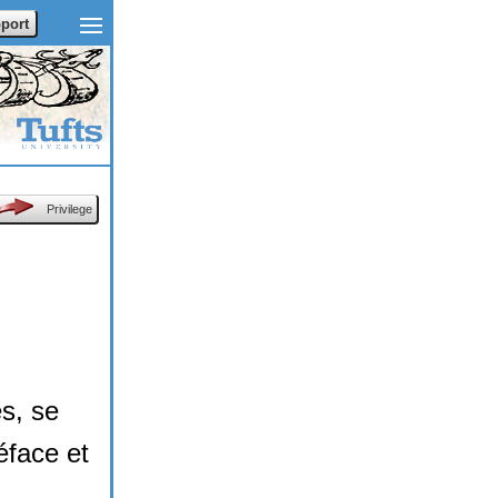
port
Privilege
s, se
éface et