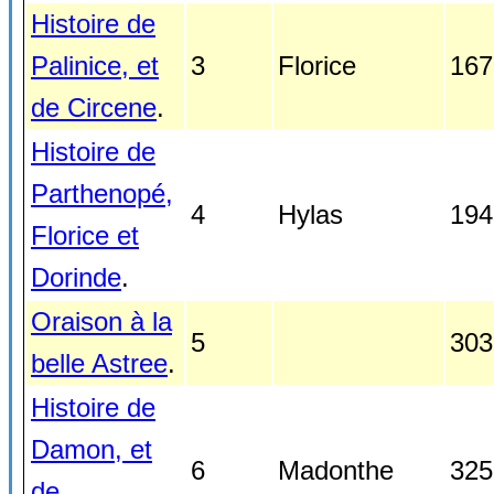
Histoire de
Palinice, et
3
Florice
167
de Circene
.
Histoire de
Parthenopé,
4
Hylas
194
Florice et
Dorinde
.
Oraison à la
5
303
belle Astree
.
Histoire de
Damon, et
6
Madonthe
325
de