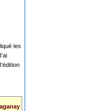
diqué les
'ai
'édition
aganay