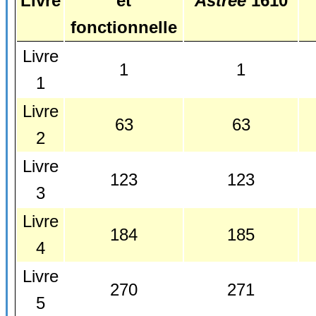
Livre
et
Astrée
1610
fonctionnelle
Livre
1
1
1
Livre
63
63
2
Livre
123
123
3
Livre
184
185
4
Livre
270
271
5